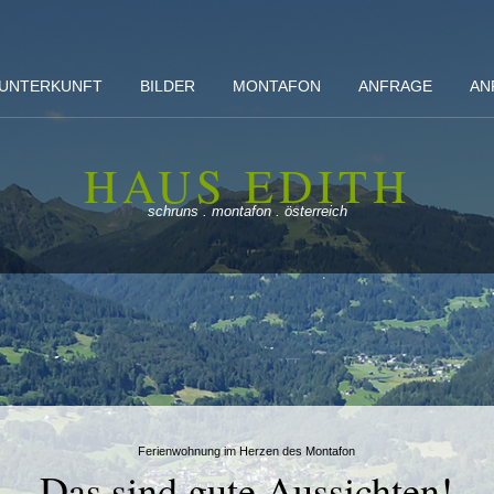
 UNTERKUNFT
BILDER
MONTAFON
ANFRAGE
AN
HAUS EDITH
schruns . montafon . österreich
Ferienwohnung im Herzen des Montafon
Das sind gute Aussichten!