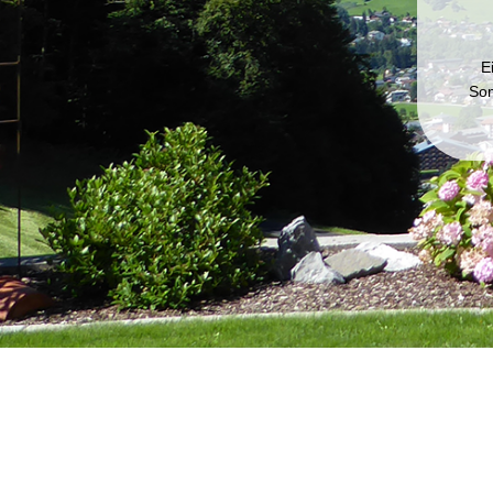
E
Som