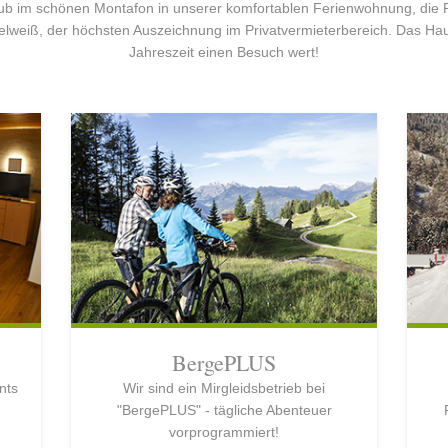
b im schönen Montafon in unserer komfortablen Ferienwohnung, die Pla
delweiß, der höchsten Auszeichnung im Privatvermieterbereich. Das Hau
Jahreszeit einen Besuch wert!
BergePLUS
nts
Wir sind ein Mirgleidsbetrieb bei
"BergePLUS" - tägliche Abenteuer
vorprogrammiert!