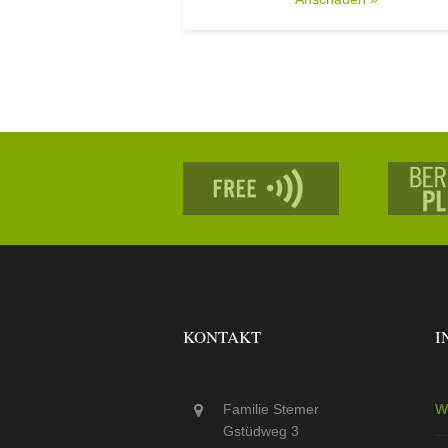
KONTAKT
I
Familie Stemer
W
Gstüdweg 3