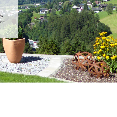
im
chem